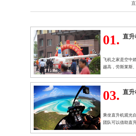
直
01.
直升
飞机之家是空中
越高，劳斯莱斯
03.
直升
乘坐直升机观光
团队可以借助直