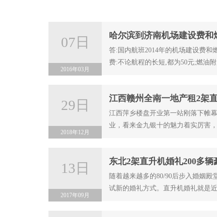
哈尔滨到济南机场建设费和
07日
答:国内航班2014年的机场建设费和
费:不论航程的长短,都为50元;燃油附
2016年03月
江西赣州全南一地产租2架
29日
江西萍乡楼盘开业第一站刚落下帷
业，看来金九银十的魅力着实厉害
2018年12月
东北2架直升机婚礼200多
13日
随着越来越多的80/90后步入婚姻
试新的婚礼方式。直升机婚礼就是
2017年09月