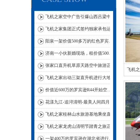
飞机之家空中广告引爆山西吕梁中阳县上空
飞机之家集团正式签约独家承包运营新疆玉其塔什景区，打造低空旅游新标杆！
阳泉一架价值500多万的红色罗宾逊直升机开展静展活动
济南一小伙新婚现场，租价值500多万的直升机助阵
张家口直升机草原天路空中旅游正式开启
飞机之
飞机之家出动三架直升机进行大地区农喷作业
价值近600万的罗宾逊R44开始空中飞播造林
花漾九江-追浔清明-最美人间四月天-去庐山西海踏青去
飞机之家桂林山水旅游基地乘坐直升飞机俯瞰看桂林山水你值得拥有
飞机之家龙虎山清明节踏青之旅正式开启
一架400万的罗宾逊在湖北省进行空中巡查