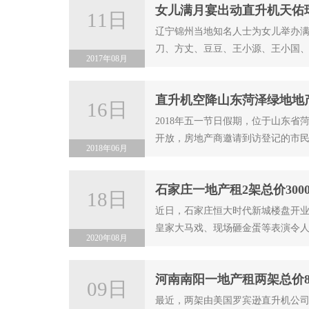
女儿满月宴出动直升机天佑
11日
辽宁锦州当地知名人士为女儿举办
刀、方丈、豆豆、王小源、王小国
2017年08月
直升机空降山东菏泽绿地地产
16日
2018年五一节日假期，位于山东
开放，房地产商邀请到访登记的市民
2018年06月
石家庄一地产租2架总价30
18日
近日，石家庄恒大时代新城楼盘开
皇家大马戏、现场砸金蛋等表演令
2020年08月
河南南阳一地产租两架总价8
09日
最近，两架由美国罗宾逊直升机公司